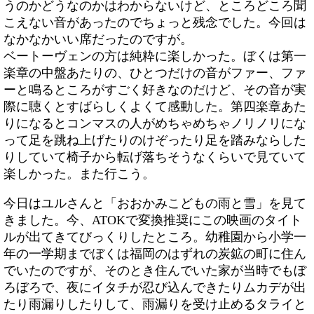
うのかどうなのかはわからないけど、ところどころ聞
こえない音があったのでちょっと残念でした。今回は
なかなかいい席だったのですが。
ベートーヴェンの方は純粋に楽しかった。ぼくは第一
楽章の中盤あたりの、ひとつだけの音がファー、ファ
ーと鳴るところがすごく好きなのだけど、その音が実
際に聴くとすばらしくよくて感動した。第四楽章あた
りになるとコンマスの人がめちゃめちゃノリノリにな
って足を跳ね上げたりのけぞったり足を踏みならした
りしていて椅子から転げ落ちそうなくらいで見ていて
楽しかった。また行こう。
今日はユルさんと「おおかみこどもの雨と雪」を見て
きました。今、ATOKで変換推奨にこの映画のタイト
ルが出てきてびっくりしたところ。幼稚園から小学一
年の一学期までぼくは福岡のはずれの炭鉱の町に住ん
でいたのですが、そのとき住んでいた家が当時でもぼ
ろぼろで、夜にイタチが忍び込んできたりムカデが出
たり雨漏りしたりして、雨漏りを受け止めるタライと