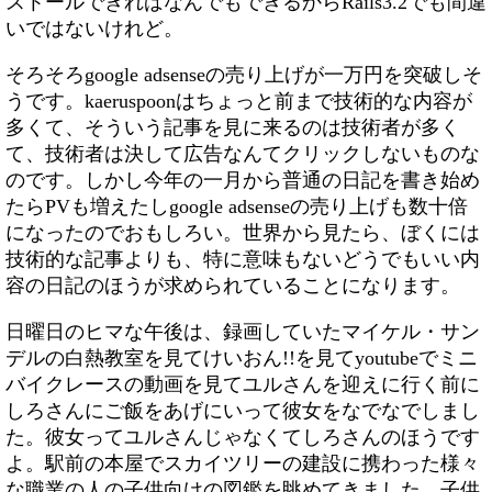
ストールできればなんでもできるからRails3.2でも間違
いではないけれど。
そろそろgoogle adsenseの売り上げが一万円を突破しそ
うです。kaeruspoonはちょっと前まで技術的な内容が
多くて、そういう記事を見に来るのは技術者が多く
て、技術者は決して広告なんてクリックしないものな
のです。しかし今年の一月から普通の日記を書き始め
たらPVも増えたしgoogle adsenseの売り上げも数十倍
になったのでおもしろい。世界から見たら、ぼくには
技術的な記事よりも、特に意味もないどうでもいい内
容の日記のほうが求められていることになります。
日曜日のヒマな午後は、録画していたマイケル・サン
デルの白熱教室を見てけいおん!!を見てyoutubeでミニ
バイクレースの動画を見てユルさんを迎えに行く前に
しろさんにご飯をあげにいって彼女をなでなでしまし
た。彼女ってユルさんじゃなくてしろさんのほうです
よ。駅前の本屋でスカイツリーの建設に携わった様々
な職業の人の子供向けの図鑑を眺めてきました。子供