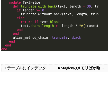
module
TextHelper
def
truncate_with_back
(
text
,
length
=
30
,
truncat
if
length
>=
0
truncate_without_back
(
text
,
length
,
truncate_
else
return
if
text
.
blank?
text
.
chars
.
length
>
-
length
?
"
#{
truncate_str
end
end
alias_method_chain
:truncate
,
:back
end
end
end
< テーブルにインデックスをはると、insertの速度が遅くなる
RMagickのメモリばか喰いを解決する方法 >