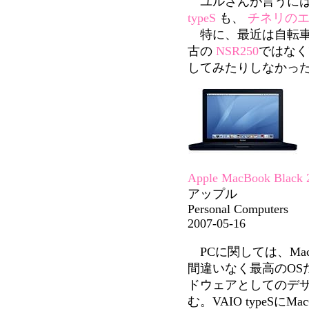
ユルさんが言うには
typeS
も、
チネリの
特に、最近は自転車
古の
NSR250
ではなく
してみたりしなかっ
Apple MacBook Black 
アップル
Personal Computers
2007-05-16
PCに関しては、Mac
間違いなく最高のOS
ドウェアとしてのデザ
む。VAIO typeS