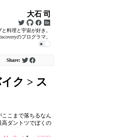
大石 司
ブと料理と宇宙が好き。
 Discoveryのプログラマ。
Share:
イク > ス
がここまで落ちるなん
最高ダントツでぼくの