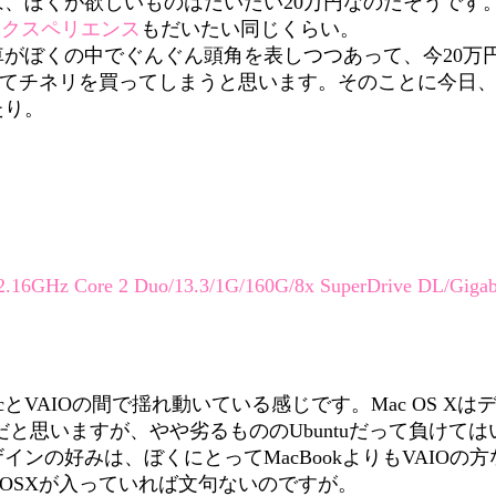
、ぼくが欲しいものはだいたい20万円なのだそうです
エクスペリエンス
もだいたい同じくらい。
がぼくの中でぐんぐん頭角を表しつつあって、今20万
てチネリを買ってしまうと思います。そのことに今日
たり。
2.16GHz Core 2 Duo/13.3/1G/160G/8x SuperDrive DL/Giga
とVAIOの間で揺れ動いている感じです。Mac OS X
だと思いますが、やや劣るもののUbuntuだって負けて
インの好みは、ぼくにとってMacBookよりもVAIOの
にMacOSXが入っていれば文句ないのですが。