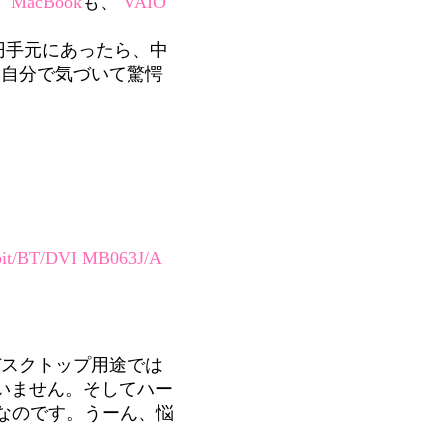
。
MacBook
も、
VAIO
円手元にあったら、中
、自分で気づいて驚愕
bit/BT/DVI MB063J/A
はデスクトップ用途では
はいません。そしてハー
方なのです。うーん、悩