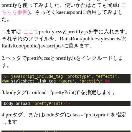
prettifyを使ってみました。使いかたはとても簡単(
こ
ちらを参照
)。さっそくkaeruspoonに適用してみまし
た。
1.まずは
ここで
prettify.cssとprettify.jsを手に入れます。
それぞれのファイルを、RailsRoot/public/stylesheets/と
RailsRoot/public/javascripts/に置きます。
2.ヘッダでprettify.cssとprettify.jsをインクルードしま
す。
<
%= javascript_include_tag "prototype", "effects", "pret
<%=
stylesheet_link_tag
'kaeru'
,
'prettify'
%>
3.bodyタグにonload=”prettyPrint()”を指定します。
<
body
onload
=
"prettyPrint()"
>
4.preタグ、またはcodeタグにclass=”prettyprint”を指定
します。